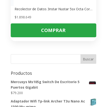
Recolector de Datos 3nstar Nustar 5sx Octa Core 2.0 GHz – Resistente IP65 para Inventarios
$
1.898.649
COMPRAR
Buscar
Productos
Mercusys Ms105g Switch De Escritorio 5
Puertos Gigabit
$
79.200
Adaptador Wifi Tp-link Archer T3u Nano Ac
1300 Mu-mimo