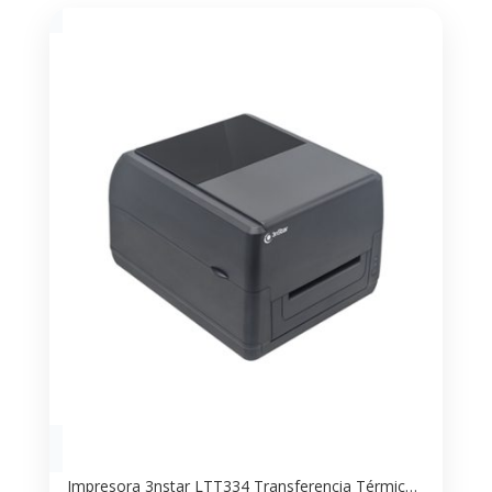
Impresora 3nstar LTT334 Transferencia Térmica – Ideal para Etiquetado Profesional