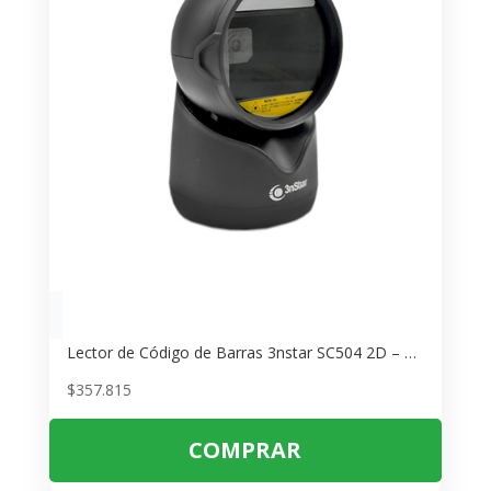
Lector de Código de Barras 3nstar SC504 2D – Escáner Omni-direccional para Tiendas
$
357.815
COMPRAR